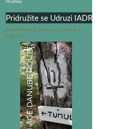
Hrvatska
Pridružite se Udruzi IADR
Preuzmite našu brošuru za članstvo i
prijavnicu