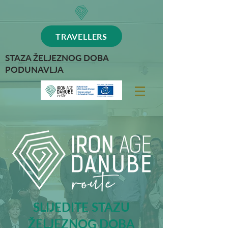
TRAVELLERS
STAZA ŽELJEZNOG DOBA
PODUNAVLJA
SLIJEDITE STAZU
ŽELJEZNOG DOBA