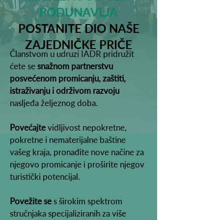
PODUNAVLJA
POSTANITE DIO NAŠE
ZAJEDNIČKE PRIČE
Članstvom u udruzi IADR pridružit
ćete se
snažnom partnerstvu
posvećenom promicanju, zaštiti,
istraživanju i održivom razvoju
nasljeđa željeznog doba.
Povećajte
vidljivost nepokretne,
pokretne i nematerijalne baštine
vašeg kraja, pronađite nove načine za
njegovo promicanje i proširite njegov
turistički potencijal.
Povežite se
s širokim spektrom
stručnjaka specijaliziranih za više