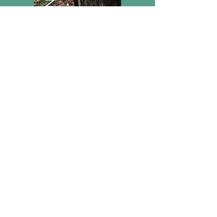
Podržite Dunavsku stazu
željeznog doba Donirajte sada
IBAN:
HR5223600001102876630
E:
mrakvin@amz.hr
T:
+385 9876 8189
U
ZAŠTITIMO NAŠU ZAJEDNIČKU
BAŠTINU