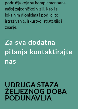
područja koja su komplementarna
našoj zajedničkoj viziji, kao i s
lokalnim dionicima i podijelite
istraživanje, iskustvo, strategije i
znanje.
Za sva dodatna
pitanja kontaktirajte
nas
UDRUGA STAZA
ŽELJEZNOG DOBA
PODUNAVLJA