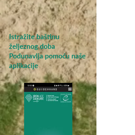
Istražite baštinu
željeznog doba
Podunavlja pomoću naše
aplikacije