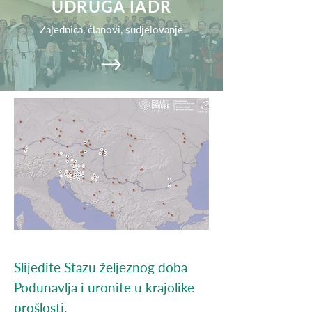
UDRUGA IADR
Zajednica, članovi, sudjelovanje
Slijedite Stazu željeznog doba
Podunavlja i uronite u krajolike
prošlosti.